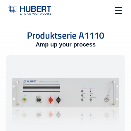
toggle na
Produktserie A1110
Amp up your process