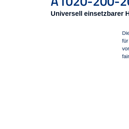
A1020-200-2
Universell einsetzbarer
Di
fü
vo
fa